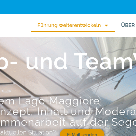
Führung weiterentwickeln
ÜBER
p- und Tea
 dem Lago Maggiore
onzept, Inhalt und Modera
ammenarbeit auf der Sege
aktuellen Situation?
E-Mail senden