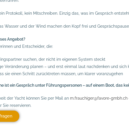
iterführen.
kein Protokoll, kein Mitschreiben. Einzig das, was im Gespräch entsteht
as Wasser und der Wind machen den Kopf frei und Gesprächspausen
ieses Angebot?
rinnen und Entscheider, die:
ringspartner suchen, der nicht im eigenen System steckt
ge Veränderung planen – und erst einmal laut nachdenken und sich k
ss sie einen Schritt zurücktreten müssen, um klarer voranzugehen
 ist ein Gespräch unter Führungspersonen – auf einem Boot, das kein
keit der Yacht können Sie per Mail an
m.frauchiger@favore-gmbh.ch
ür Sie reservieren.
fragen