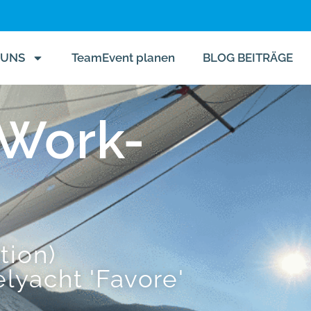
 UNS
TeamEvent planen
BLOG BEITRÄGE
mWork-
tion)
lyacht 'Favore'