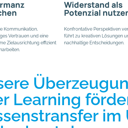
ormanz
Widerstand als
chen
Potenzial nutze
re Kommunikation,
Konfrontative Perspektiven ve
iges Vertrauen und eine
führt zu kreativen Lösungen u
 Zielausrichtung effizient
nachhaltige Entscheidungen.
arbeiten.
ere Überzeugung
r Learning förde
senstransfer i