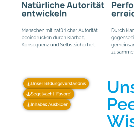
Natürliche Autorität
Perf
entwickeln
errei
Menschen mit natürlicher Autorität
Durch kla
beeindrucken durch Klarheit,
gegenseit
Konsequenz und Selbstsicherheit.
gemeinsame
zusammen
Uns
Unser Bildungsverständnis
Segelyacht 'Favore'
Pee
Inhaber, Ausbilder
Wis