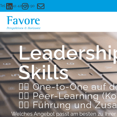
Tel.:+41 41 420 09 90
Leadershi
Skills
👉🏻 One-to-One auf
👉🏻 Peer-Learning (K
👉🏻 Führung und Zus
Welches Angebot passt am besten zu Ihrer 