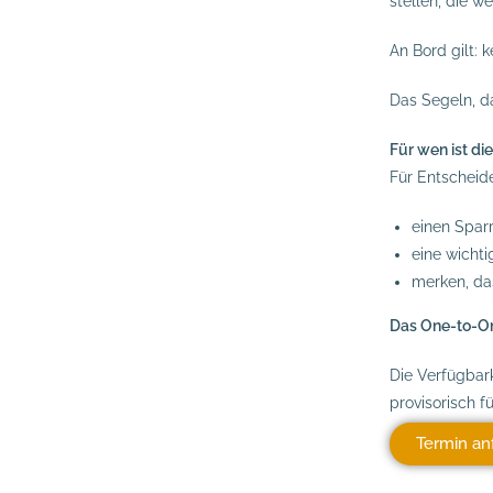
stellen, die we
An Bord gilt: 
Das Segeln, d
Für wen ist d
Für Entscheide
einen Spar
eine wichti
merken, da
Das One-to-One
Die Verfügbar
provisorisch f
Termin an